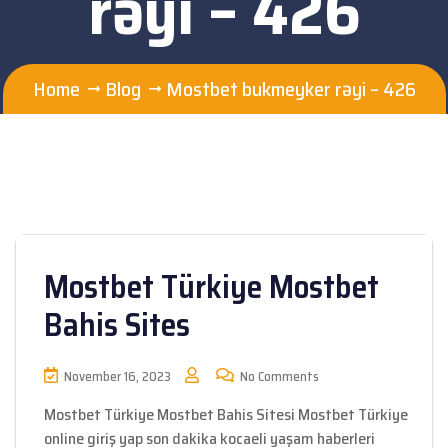
rəyi – 426
Home
Blog
Mostbet bukmeyker rəyi – 426
Mostbet Türkiye Mostbet
Bahis Sites
November 16, 2023
No Comments
Mostbet Türkiye Mostbet Bahis Sitesi Mostbet Türkiye
online giriş yap son dakika kocaeli yaşam haberleri