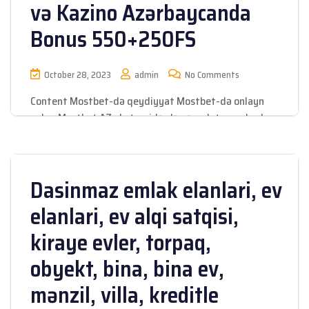
[…]
və Kazino Azərbaycanda
Bonus 550+250FS
Read More
October 28, 2023
admin
No Comments
Content Mostbet-də qeydiyyat Mostbet-də onlayn
poker Mostbet AZ-da turnirlərdə və ya lotereyalarda
necə iştirak edə bilərəm? Mostbet Azərbaycanda mərc
Dasinmaz emlak elanlari, ev
elanlari, ev alqi satqisi,
kiraye evler, torpaq,
obyekt, bina, bina ev,
və onlayn kazino
Mostbet AZ-90-də mərc oyunları
mənzil, villa, kreditle