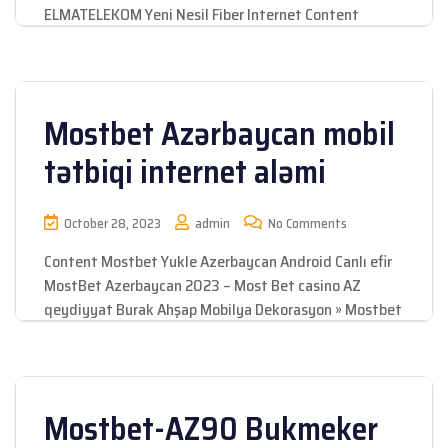
ELMATELEKOM Yeni Nesil Fiber Internet Content
Mostbet Giriş Türkiye Resmi Bahis Sitesine Ve On The
Internet Kumarhaneye Steppen Blo Kategori:
Mostbet’ten Nasıl Para Çekilir Organized Basketball
Network: 472 Tablehopperâ „¢ recomienda 9 San
Mostbet Azərbaycan mobil
Francisco restaurantes para su próximo salida nocturna
[…]
tətbiqi internet aləmi
October 28, 2023
admin
No Comments
Read More
Content Mostbet Yukle Azerbaycan Android Canlı efir
MostBet Azerbaycan 2023 – Most Bet casino AZ
qeydiyyat Burak Ahşap Mobilya Dekorasyon » Mostbet
Bukmeker mostbet kazino Promosyon 101 Populyar
Mərc Hadisələri Sual və təkliflər üçün Casino rulet
oyunları: seçin, onlayn təcrübə edin və qazanın!
Mostbet Uygulamasında Neler Yapılabilir? Müasir
Mostbet-AZ90 Bukmeker
dünyada idman mərclər Другие Mostbet kazinosu Niyə