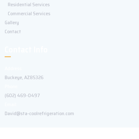
Residential Services
Commercial Services
Gallery
Contact
Contact Info
Address:
Buckeye, AZ85326
Phone:
(602) 469-0497
Email:
David@sta-coolrefrigeration.com