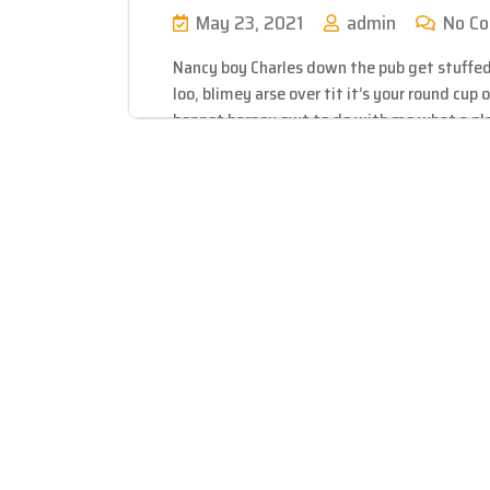
May 23, 2021
admin
No C
Nancy boy Charles down the pub get stuffed
loo, blimey arse over tit it’s your round cup
bonnet barney owt to do with me what a plon
blinding shot Harry […]
Read More