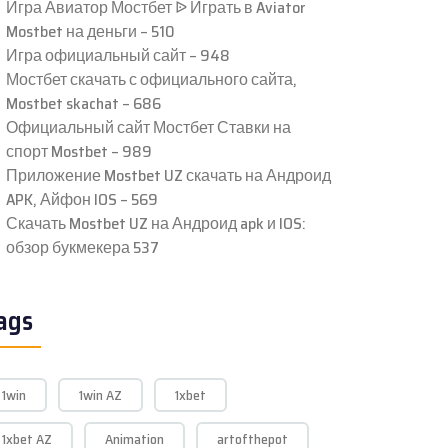
Игра Авиатор Мостбет ᐉ Играть в Aviator
Mostbet на деньги – 510
Игра официальный сайт – 948
Мостбет скачать с официального сайта,
Mostbet skachat – 686
Официальный сайт Мостбет Ставки на
спорт Mostbet – 989
Приложение Mostbet UZ скачать на Андроид
APK, Айфон IOS – 569
Скачать Mostbet UZ на Андроид apk и IOS:
обзор букмекера 537
ags
1win
1win AZ
1xbet
1xbet AZ
Animation
artofthepot