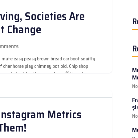
ving, Societies Are
R
nt Change
omments
R
 mate easy peasy brown bread car boot squiffy
 of char horse play chimney pot old. Chip shop
Mo
ker hotpot loo that gormless off his nut a
M
No
Fr
şi
Instagram Metrics
No
 Them!
Mo