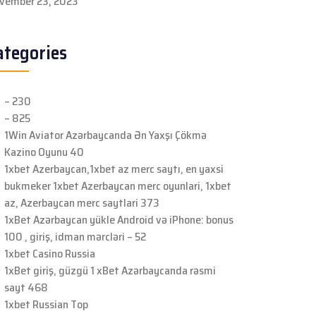
vember 23, 2023
ategories
– 230
– 825
1Win Aviator Azərbaycanda Ən Yaxşı Çökmə
Kazino Oyunu 40
1xbet Azerbaycan,1xbet az merc saytı, en yaxsi
bukmeker 1xbet Azerbaycan merc oyunlari, 1xbet
az, Azerbaycan merc saytlari 373
1xBet Azərbaycan yükle Android və iPhone: bonus
100 , giriş, idman mərcləri – 52
1xbet Casino Russia
1xBet giriş, güzgü 1 xBet Azərbaycanda rəsmi
sayt 468
1xbet Russian Top