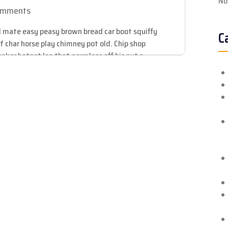
No
omments
 mate easy peasy brown bread car boot squiffy
C
 of char horse play chimney pot old. Chip shop
ker hotpot loo that gormless off his nut a