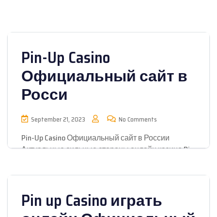
Pin-Up Casino
Официальный сайт в
Росси
September 21, 2023
No Comments
Pin-Up Casino Официальный сайт в России
Актуальные сильные стороны онлайн казино Pin-
Up Content Что нужно знать об онлайн казино Pin
Up? Что необходимо для начала игры в Пин Ап
казино? Пин ап казино играть онлайн
Pin up Casino играть
Существуют ли способы обмана игровых
автоматов? Почему игроки выбирают сайт Пин-