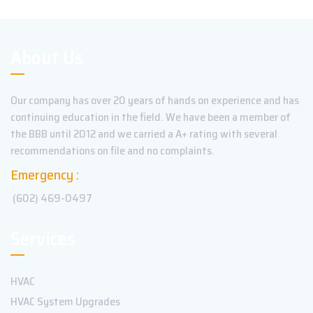
About Us
Our company has over 20 years of hands on experience and has
continuing education in the field. We have been a member of
the BBB until 2012 and we carried a A+ rating with several
recommendations on file and no complaints.
Emergency :
(602) 469-0497
Services
HVAC
HVAC System Upgrades