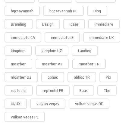
bgcsavannah
bgcsavannah DE
Blog
Branding
Design
Ideas
immediate
immediate CA
immediate IE
immediate UK
kingdom
kingdom UZ
Landing
mostbet
mostbet AZ
mostbet TR
mostbet UZ
obhoc
obhoc TR
Pix
reptoohil
reptoohil FR
Saas
The
UI/UX
vulkan vegas
vulkan vegas DE
vulkan vegas PL