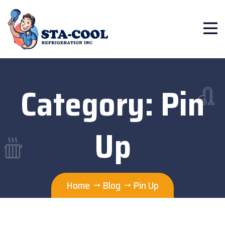
Category:
Pin
Up
Home
Blog
Pin Up