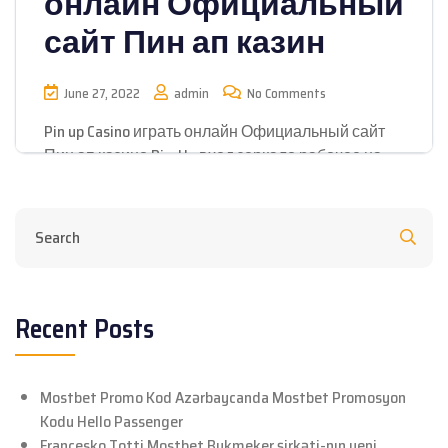
онлайн Официальный
Ап? Пин Ап Платёжные методы доступные в Пин
Ап Pin […]
сайт Пин ап казин
June 27, 2022
admin
No Comments
Read More
Pin up Casino играть онлайн Официальный сайт
Пин ап казино Pin-Up вход зеркало рабочее на
сегодня как зайти на Пин Ап если она
заблокирован Content Пользовательское
соглашение Пин-Ап казино Официальное
зеркало Pin Up casino Как выводить выигрыши из
Pin-Up? Вход в личный кабинет Pin Up casino
Приветственный бонус казино Пин Ап за первый
Recent Posts
депозит (Pin […]
Read More
Mostbet Promo Kod Azərbaycanda Mostbet Promosyon
Kodu Hello Passenger
Françesko Totti Mostbet Bukmeker şirkəti-nın yeni