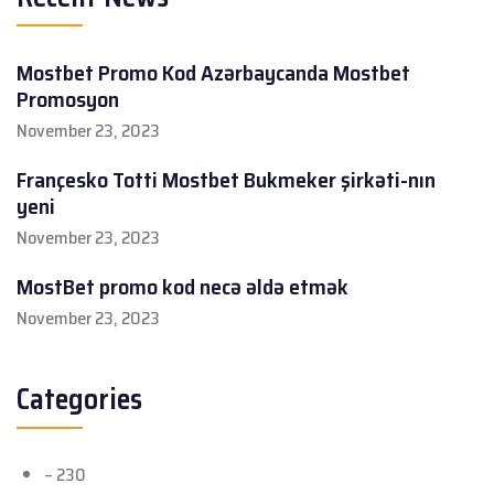
Mostbet Promo Kod Azərbaycanda Mostbet
Promosyon
November 23, 2023
Françesko Totti Mostbet Bukmeker şirkəti-nın
yeni
November 23, 2023
MostBet promo kod necə əldə etmək
November 23, 2023
Categories
– 230