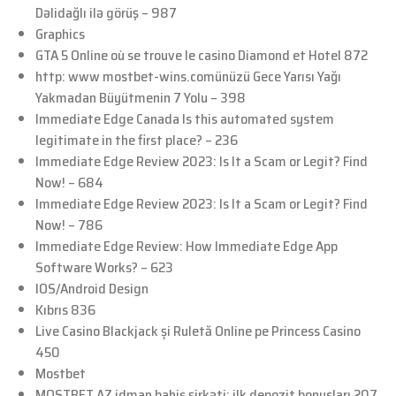
Dəlidağlı ilə görüş – 987
Graphics
GTA 5 Online où se trouve le casino Diamond et Hotel 872
http: www mostbet-wins.comünüzü Gece Yarısı Yağı
Yakmadan Büyütmenin 7 Yolu – 398
Immediate Edge Canada Is this automated system
legitimate in the first place? – 236
Immediate Edge Review 2023: Is It a Scam or Legit? Find
Now! – 684
Immediate Edge Review 2023: Is It a Scam or Legit? Find
Now! – 786
Immediate Edge Review: How Immediate Edge App
Software Works? – 623
IOS/Android Design
Kıbrıs 836
Live Casino Blackjack și Ruletă Online pe Princess Casino
450
Mostbet
MOSTBET AZ idman bahis şirkəti: ilk depozit bonusları 207