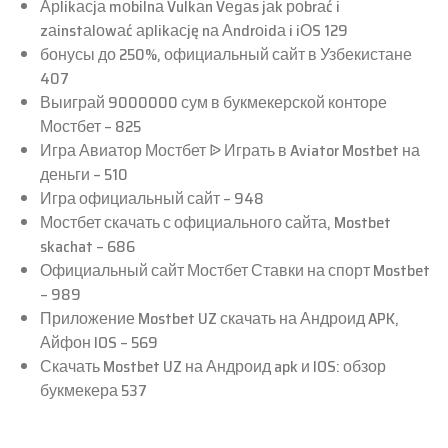
Арlikасjа mоbilnа Vulkаn Vеgаs jаk роbrаć i
zаinstаlоwаć арlikасję nа Аndrоidа i iОS 129
бонусы до 250%, официальный сайт в Узбекистане
407
Выиграй 9000000 сум в букмекерской конторе
Мостбет – 825
Игра Авиатор Мостбет ᐉ Играть в Aviator Mostbet на
деньги – 510
Игра официальный сайт – 948
Мостбет скачать с официального сайта, Mostbet
skachat – 686
Официальный сайт Мостбет Ставки на спорт Mostbet
– 989
Приложение Mostbet UZ скачать на Андроид APK,
Айфон IOS – 569
Скачать Mostbet UZ на Андроид apk и IOS: обзор
букмекера 537