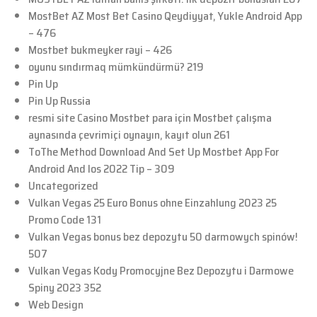
MostBet AZ Most Bet Casino Qeydiyyat, Yukle Android App
– 476
Mostbet bukmeyker rəyi – 426
oyunu sındırmaq mümkündürmü? 219
Pin Up
Pin Up Russia
resmi site Casino Mostbet para için Mostbet çalışma
aynasında çevrimiçi oynayın, kayıt olun 261
ToThe Method Download And Set Up Mostbet App For
Android And Ios 2022 Tip – 309
Uncategorized
Vulkan Vegas 25 Euro Bonus ohne Einzahlung 2023 25
Promo Code 131
Vulkan Vegas bonus bez depozytu 50 darmowych spinów!
507
Vulkan Vegas Kody Promocyjne Bez Depozytu i Darmowe
Spiny 2023 352
Web Design