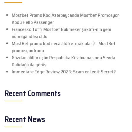
Насколько удобно ставить на MostBet
игрокам из Узбекистана?
Mostbet Promo Kod Azərbaycanda Mostbet Promosyon
Kodu Hello Passenger
Françesko Totti Mostbet Bukmeker şirkəti-nın yeni
Есть Live-казино, позволяющее ощутить
nümayəndəsi oldu
атмосферу настоящего игорного заведения. Но
MostBet promo kod necə əldə etmək olar 》 MostBet
главное, вероятность подтасовки результатов
promosyon kodu
компьютером исключена. Что важно, это один из
Gözdən əlillər üçün Respublika Kitabxanasında Sevda
немногих букмекеров, который позаботился о
Dəlidağlı ilə görüş
пользователях из Узбекистана. Здесь есть все
Immediate Edge Review 2023: Scam or Legit Secret?
необходимое, чтобы наслаждаться игрой и
хорошо зарабатывать.
Recent Comments
Что удобно, служба поддержки работает на
узбекском.
БК MostBet не нарушает законы Узбекистана,
Recent News
поскольку физически не находится в стране.