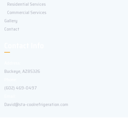
Residential Services
Commercial Services
Gallery
Contact
Contact Info
Address:
Buckeye, AZ85326
Phone:
(602) 469-0497
Email:
David@sta-coolrefrigeration.com