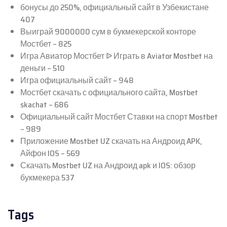
бонусы до 250%, официальный сайт в Узбекистане
регулярно обновляются боксерские бои. Что
407
удобно, служба поддержки работает на
Выиграй 9000000 сум в букмекерской конторе
узбекском.
Мостбет – 825
MostbetUZ
Игра Авиатор Мостбет ᐉ Играть в Aviator Mostbet на
деньги – 510
Контора доказала свою надежность. Деньги
Игра официальный сайт – 948
выводятся в течение нескольких
mostbet
часов.
Мостбет скачать с официального сайта, Mostbet
Спорные моменты решаются службой
skachat – 686
поддержки очень быстро.
Официальный сайт Мостбет Ставки на спорт Mostbet
– 989
Отсутствует любая ответственность за
Приложение Mostbet UZ скачать на Андроид APK,
пользование сайтом.
Айфон IOS – 569
Никаких квестов, связанных с переводом
Скачать Mostbet UZ на Андроид apk и IOS: обзор
страницы на родной язык и поиском способа
букмекера 537
пополнить баланс.
В списке более 1000 игровых автоматов,
Tags
аркады, настольные игры (блэкджек, рулетка),