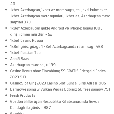
панель онлайн-поддержки на сайте. Компания
40
МостБет не входит в их число. Здесь ставить
1xbet Azerbaycan,1xbet az merc saytı, en yaxsi bukmeker
https://kingdom-con.com/apk/
на спорт удобно, и
1xbet Azerbaycan merc oyunlari, 1xbet az, Azerbaycan merc
процесс доставляет только удовольствие.
saytlari 373
Никаких квестов, связанных с переводом
1xBet Azərbaycan yükle Android və iPhone: bonus 100 ,
страницы на родной язык и поиском способа
giriş, idman mərcləri – 52
пополнить баланс.
1xbet Casino Russia
1xBet giriş, güzgü 1 xBet Azərbaycanda rəsmi sayt 468
Отсутствует любая ответственность за
1xbet Russian Top
пользование сайтом.
App & Saas
Azərbaycan mərc saytı 199
В списке более 1000 игровых автоматов,
Casino Bonus ohne Einzahlung 59 GRATIS Echtgeld Codes
аркады, настольные игры (блэкджек, рулетка),
2023 913
бинго, около 10 видов покера.
CasinoSlot Giriş 2023 Casino Slot Güncel Giriş Adresi ️ 905
Есть Live-казино, позволяющее ощутить
Darmowe spiny w Vulkan Vegas Odbierz 50 free spinów 791
атмосферу настоящего игорного заведения.
Fresh Products
Компания МостБет не получила местную
Gözdən əlillər üçün Respublika Kitabxanasında Sevda
лицензию.
Dəlidağlı ilə görüş – 987
Graphics