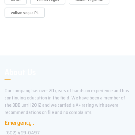
vulkan vegas PL
About Us
Our company has over 20 years of hands on experience and has
continuing education in the field. We have been a member of
the BBB until 2012 and we carried a A+ rating with several
recommendations on file and no complaints.
Emergency :
(602) 469-0497